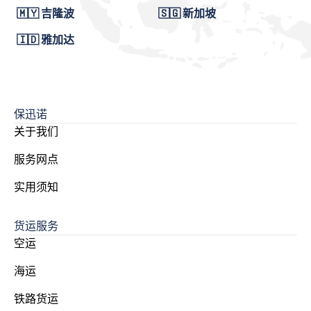
🇲🇾 吉隆波
🇸🇬 新加坡
🇮🇩 雅加达
保迅诺
关于我们
服务网点
实用须知
货运服务
空运
海运
铁路货运