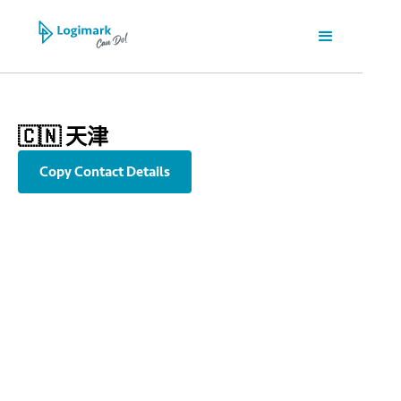
🇨🇳 天津
Copy Contact Details
info@tsn.logimark-group.com
+86 22 5818 2898
M,12 Floor,Teda Building, No.256 JiefangNan Road, Hexi District,
Tianjin, China | 中國天津市河西區解放南路256號泰達大廈12層M
室