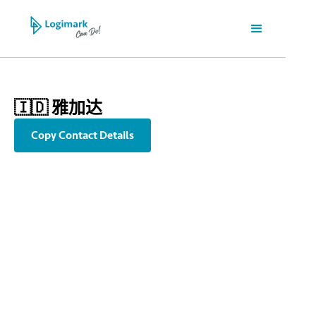
🇮🇩 雅加达
Copy Contact Details
info@jkt.logimark-group.com
+62 21 520 3386
Graha Aktiva 4th Fl – Suite 403C Jl. HR Rasuna Said Blok X-1 Kav
03, Jakarta Selatan, Indonesia 12950