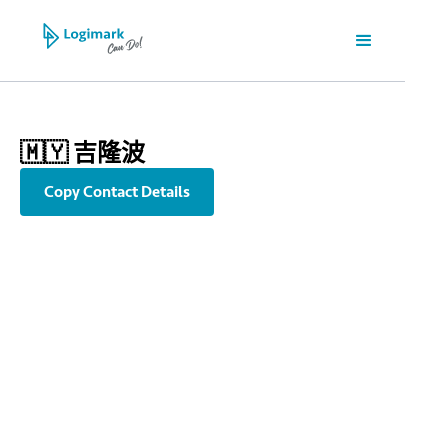
🇲🇾 吉隆波
Copy Contact Details
info@kul.logimark-group.com
+60 (0)3 5870 3490
Unit A304, Level 3 (West Wing), Wisma Consplant 2, No. 7, Jalan
SS16/1, 47500 Subang Jaya, Selangor