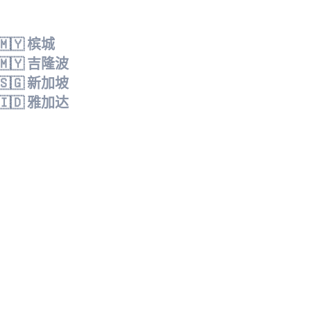
🇲🇾 槟城
🇲🇾 吉隆波
🇸🇬 新加坡
🇮🇩 雅加达