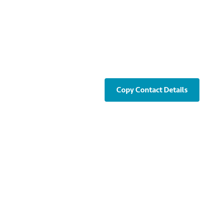
Copy Contact Details
F,GZ ICC,No.235 Tianhe North Road,
ct, Guangzhou, China | 中國廣東省廣州市
5號廣州環貿中心3804B/05室