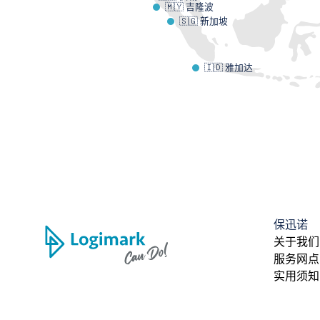
🇲🇾 吉隆波
🇸🇬 新加坡
🇮🇩 雅加达
保迅诺
关于我们
服务网点
实用须知