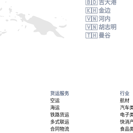
🇧🇩 吉大港
🇰🇭 金边
🇻🇳 河内
🇻🇳 胡志明
🇹🇭 曼谷
货运服务
行业
空运
航材
海运
汽车
铁路货运
电子
多式联运
快消
合同物流
食品