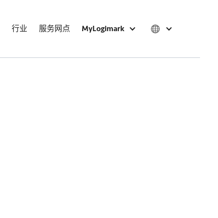
行业
服务网点
MyLogimark
0 38813681
Rm3804B/05,38/
Tianhe Distri
天河區天河北路23