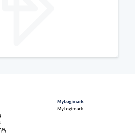
MyLogimark
MyLogimark
类
类
产品