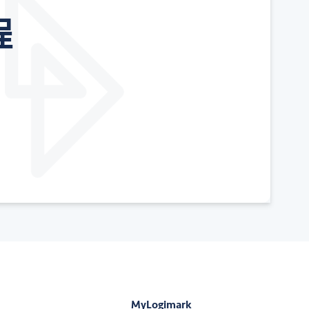
程
MyLogimark