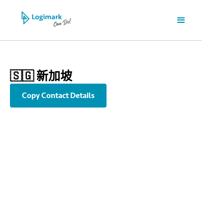
🇸🇬 新加坡
Copy Contact Details
info@sin.logimark-group.com
+65 6970 7858
7030 Ang Mo Kio Avenue 5 #09-32 Northstar@AMK Singapore
569880